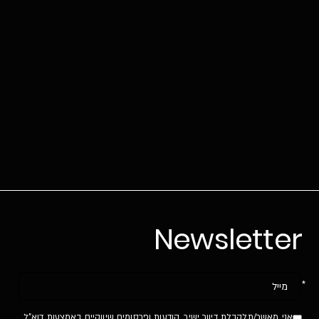
Newsletter
אנא
מלאו
את
אני מאשר/תלקבלת דיוור ישיר, הודעות ופרסומים שיווקיים באמצעות דוא"ל,