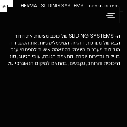
דלג לתוכן
דלג לסרגל הניווט
מערכות תרמיות - THERMAL SLIDING SYSTEMS
מערכות ה
SLIDING SYSTEMS
ה- SLIDING SYSTEMS של כוכב מציעות את הדור
הבא של מערכות ההזזה המינימליסטיות. את הקטגוריה
מובילות מערכות מינימל בהתאמה אישית למפתחי ענק
בווילות ובדירות יוקרה. התאמת הגובה, עובי הזיגוג, סוג
הזכוכית והרוחב, נקבעים, בהתאם למיקום הגאוגרפי של
הפרויקט, לחישובי העומסים השונים שנערכים באופן
ספציפי על הבית, לתנאי האקלים המקומיים ולעוצמות
הדציבלים שמאפיינות את הסביבה הקרובה אליו. בכוכב
מתמחים בהתאמת המערכות לכל מידה נדרשת. בזכות
תהליכי פיתוח מורכבים ותכנון הנדסי, ה- SLIDING
SYSTEMS מציעות רמה ארגונומית גבוהה, המשלבת
מנגנוני סגירה ופתיחה נוחה וקלה.