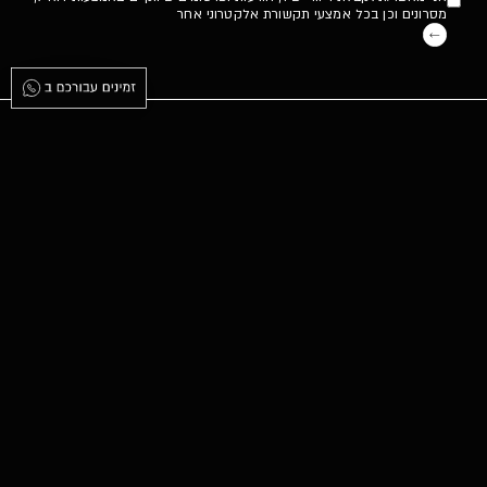
טופס
מסרונים וכן בכל אמצעי תקשורת אלקטרוני אחר
-
Newsletter
אודות
מערכות
פרויקטים
מסע לקוח
אדריכלים
סקירות טרנדולוגיות
בלוג
צור קשר
מפעל ייצור ותצוגה:
קיבוץ יגור
WAZE
|
GOOGLE MAPS
אולם הדגל:
ספיר 1, הרצליה פיתוח
WAZE
|
GOOGLE MAPS