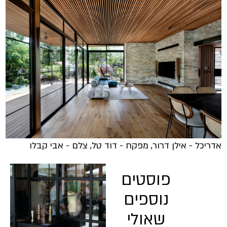
אדריכל - אילן דרור, מפקח - דוד טל, צלם - אבי קבלו
פוסטים
נוספים
שאולי